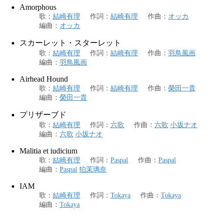
Amorphous
歌
：
結崎有理
作詞
：
結崎有理
作曲
：
オッカ
編曲
：
オッカ
スカーレット・スターレット
歌
：
結崎有理
作詞
：
結崎有理
作曲
：
羽鳥風画
編曲
：
羽鳥風画
Airhead Hound
歌
：
結崎有理
作詞
：
結崎有理
作曲
：
榮田一貴
編曲
：
榮田一貴
プリザーブド
歌
：
結崎有理
作詞
：
六歌
作曲
：
六歌
小坂ナオ
編曲
：
六歌
小坂ナオ
Malitia et iudicium
歌
：
結崎有理
作詞
：
Paspal
作曲
：
Paspal
編曲
：
Paspal
狛茉璃奈
IAM
歌
：
結崎有理
作詞
：
Tokaya
作曲
：
Tokaya
編曲
：
Tokaya