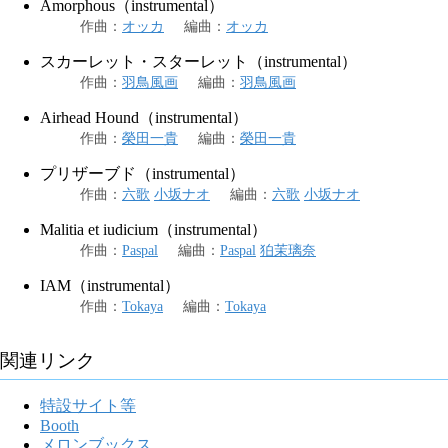
Amorphous（instrumental）
作曲
：
オッカ
編曲
：
オッカ
スカーレット・スターレット（instrumental）
作曲
：
羽鳥風画
編曲
：
羽鳥風画
Airhead Hound（instrumental）
作曲
：
榮田一貴
編曲
：
榮田一貴
プリザーブド（instrumental）
作曲
：
六歌
小坂ナオ
編曲
：
六歌
小坂ナオ
Malitia et iudicium（instrumental）
作曲
：
Paspal
編曲
：
Paspal
狛茉璃奈
IAM（instrumental）
作曲
：
Tokaya
編曲
：
Tokaya
関連リンク
特設サイト等
Booth
メロンブックス