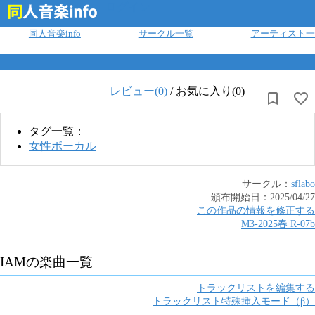
ログイン
同人音楽info
サークル一覧
アーティスト一
レビュー(
0
)
/
お気に入り(0)
タグ一覧：
女性ボーカル
サークル：
sflabo
頒布開始日：
2025/04/27
この作品の情報を修正する
M3-2025春
R
-
07b
IAM
の楽曲一覧
トラックリストを編集する
トラックリスト特殊挿入モード（β）