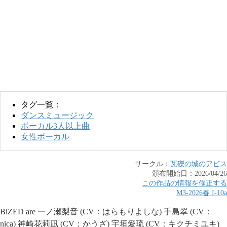
タグ一覧：
ダンスミュージック
ボーカル3人以上曲
女性ボーカル
サークル：
瓦礫の城のアビス
頒布開始日：
2026/04/26
この作品の情報を修正する
M3-2026春
I
-
10a
BiZED are 一ノ瀬梨音 (CV：はらもりよしな) 手島翠 (CV：
nica) 神崎花莉凪 (CV：かうざ) 宇垣愛琉 (CV：キクチミユキ)