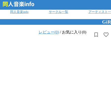
ログイン
同人音楽info
サークル一覧
アーティスト一
Gi
レビュー(
0
)
/
お気に入り(0)