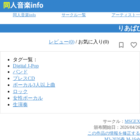
ログイン
同人音楽info
サークル一覧
アーティスト一
りあぱび#
レビュー(
0
)
/
お気に入り(0)
タグ一覧：
Digital J-Pop
バンド
プレスCD
ボーカル3人以上曲
ロック
女性ボーカル
生演奏
サークル：
MSGEX
頒布開始日：
2026/04/26
この作品の情報を修正する
M3-2026春
M
-
16ab