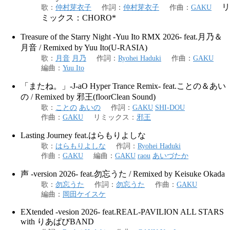
リ
歌
：
仲村芽衣子
作詞
：
仲村芽衣子
作曲
：
GAKU
ミックス：CHORO*
Treasure of the Starry Night -Yuu Ito RMX 2026- feat.月乃＆
月音 / Remixed by Yuu Ito(U-RASIA)
歌
：
月音
月乃
作詞
：
Ryohei Haduki
作曲
：
GAKU
編曲
：
Yuu Ito
「またね。」-J-aO Hyper Trance Remix- feat.ことの＆あい
の / Remixed by 邪王(floorClean Sound)
歌
：
ことの
あいの
作詞
：
GAKU
SHI-DOU
作曲
：
GAKU
リミックス
：
邪王
Lasting Journey feat.はらもりよしな
歌
：
はらもりよしな
作詞
：
Ryohei Haduki
作曲
：
GAKU
編曲
：
GAKU
raou
あいづたか
声 -version 2026- feat.勿忘うた / Remixed by Keisuke Okada
歌
：
勿忘うた
作詞
：
勿忘うた
作曲
：
GAKU
編曲
：
岡田ケイスケ
EXtended -vesion 2026- feat.REAL-PAVILION ALL STARS
with りあぱびBAND