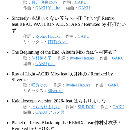
歌
：
月乃
咲良ゆの
作詞
：
GAKU
作曲
：
GAKU
Yuu Ito
編曲
：
GAKU
Sincerely -永遠じゃない僕らへ- -打打だいず Remix-
feat.REAL-PAVILION ALL STARS / Remixed by 打打だい
ず
作詞
：
Ryohei Haduki
作曲
：
GAKU
リミックス
：
打打だいず
The Beginning of the End -Album Mix- feat.仲村芽衣子
歌
：
仲村芽衣子
作詞
：
Ryohei Haduki
作曲
：
GAKU
編曲
：
GAKU
raou
Ray of Light -ACID Mix- feat.咲良ゆの / Remixed by
Silverize.
歌
：
咲良ゆの
作詞
：
Ryohei Haduki
作曲
：
GAKU
リミックス
：
Silverize.
Kaleidoscope -version 2026- feat.はらもりよしな
歌
：
はらもりよしな
作詞
：
SHI-DOU
作曲
：
GAKU
編曲
：
GAKU
アカメ男
Planet of Tears -Black impulse REMIX- fear.仲村芽衣子 /
Remixed by CHORO*