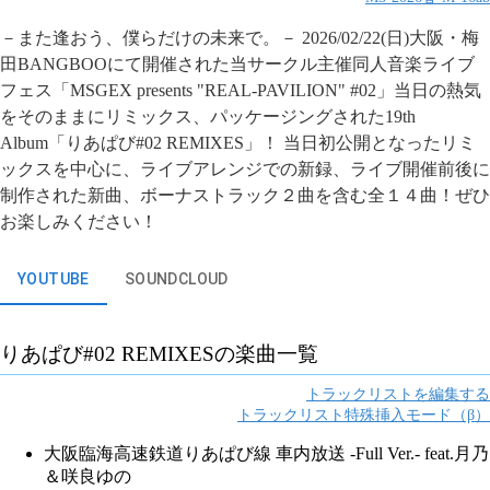
－また逢おう、僕らだけの未来で。－ 2026/02/22(日)大阪・梅
田BANGBOOにて開催された当サークル主催同人音楽ライブ
フェス「MSGEX presents "REAL-PAVILION" #02」当日の熱気
をそのままにリミックス、パッケージングされた19th
Album「りあぱび#02 REMIXES」！ 当日初公開となったリミ
ックスを中心に、ライブアレンジでの新録、ライブ開催前後に
制作された新曲、ボーナストラック２曲を含む全１４曲！ぜひ
お楽しみください！
YOUTUBE
SOUNDCLOUD
りあぱび#02 REMIXES
の楽曲一覧
トラックリストを編集する
トラックリスト特殊挿入モード（β）
大阪臨海高速鉄道りあぱび線 車内放送 -Full Ver.- feat.月乃
＆咲良ゆの