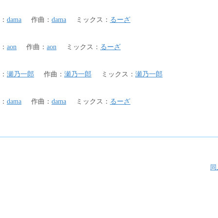
：
dama
作曲
：
dama
ミックス
：
るーざ
：
aon
作曲
：
aon
ミックス
：
るーざ
：
瀬乃一郎
作曲
：
瀬乃一郎
ミックス
：
瀬乃一郎
：
dama
作曲
：
dama
ミックス
：
るーざ
同