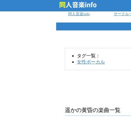
ログイン
同人音楽info
サークル
タグ一覧：
女性ボーカル
遥かの黄昏
の楽曲一覧