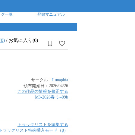
タグ一覧
登録マニュアル
(
0
)
/
お気に入り(0)
サークル：
Lunaphia
頒布開始日：
2026/04/26
この作品の情報を修正する
M3-2026春
シ
-
09b
トラックリストを編集する
トラックリスト特殊挿入モード（β）