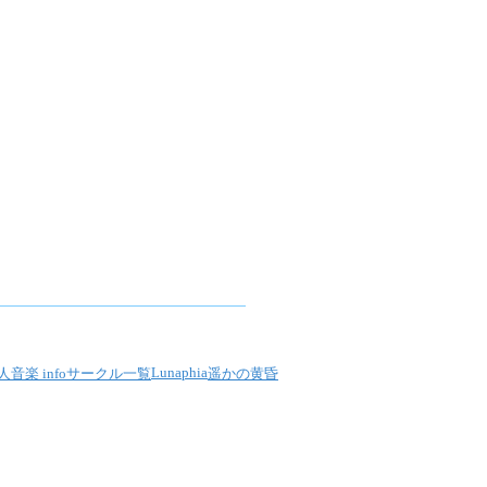
Lunaphia
人音楽 info
サークル一覧
遥かの黄昏