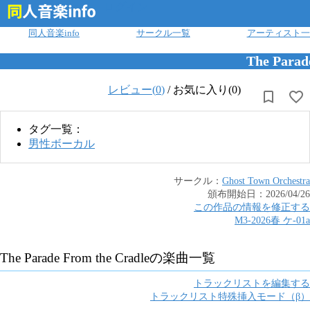
ログイン
同人音楽info
サークル一覧
アーティスト一
The Parad
レビュー(
0
)
/
お気に入り(0)
タグ一覧：
男性ボーカル
サークル：
Ghost Town Orchestra
頒布開始日：
2026/04/26
この作品の情報を修正する
M3-2026春
ケ
-
01a
The Parade From the Cradle
の楽曲一覧
トラックリストを編集する
トラックリスト特殊挿入モード（β）