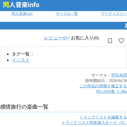
ログイン
同人音楽info
サークル一覧
アーティスト一
レビュー(
0
)
/
お気に入り(0)
タグ一覧：
インスト
サークル：
羽毛布団
頒布開始日：
2026/04/26
この作品の情報を修正する
M3-2026春
う
-
06a
感情旅行
の楽曲一覧
トラックリストを編集する
トラックリスト特殊挿入モード（β）