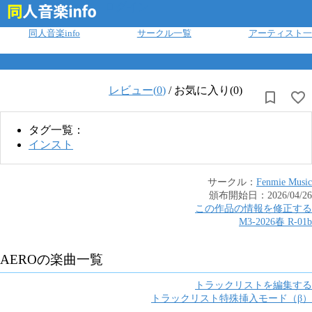
ログイン
同人音楽info
サークル一覧
アーティスト一
レビュー(
0
)
/
お気に入り(0)
タグ一覧：
インスト
サークル：
Fenmie Music
頒布開始日：
2026/04/26
この作品の情報を修正する
M3-2026春
R
-
01b
AERO
の楽曲一覧
トラックリストを編集する
トラックリスト特殊挿入モード（β）