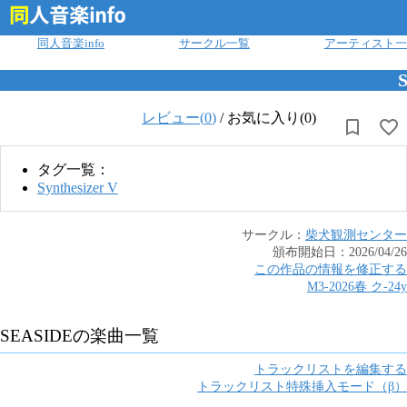
ログイン
同人音楽info
サークル一覧
アーティスト一
レビュー(
0
)
/
お気に入り(0)
タグ一覧：
Synthesizer V
サークル：
柴犬観測センター
頒布開始日：
2026/04/26
この作品の情報を修正する
M3-2026春
ク
-
24y
SEASIDE
の楽曲一覧
トラックリストを編集する
トラックリスト特殊挿入モード（β）