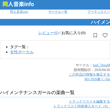
ログイン
同人音楽info
サークル一覧
アーティスト一
ハイメ
レビュー(
0
)
/
お気に入り(0)
タグ一覧：
女性ボーカル
サークル：
fanC DreaM
頒布開始日：
2026/04/26
この作品の情報を修正する
M3-2026春
C
-
10a
ハイメンテナンスガール
の楽曲一覧
トラックリストを編集する
トラックリスト特殊挿入モード（β）