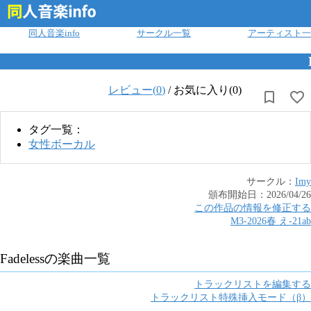
ログイン
同人音楽info
サークル一覧
アーティスト一
レビュー(
0
)
/
お気に入り(0)
タグ一覧：
女性ボーカル
サークル：
Imy
頒布開始日：
2026/04/26
この作品の情報を修正する
M3-2026春
え
-
21ab
Fadeless
の楽曲一覧
トラックリストを編集する
トラックリスト特殊挿入モード（β）