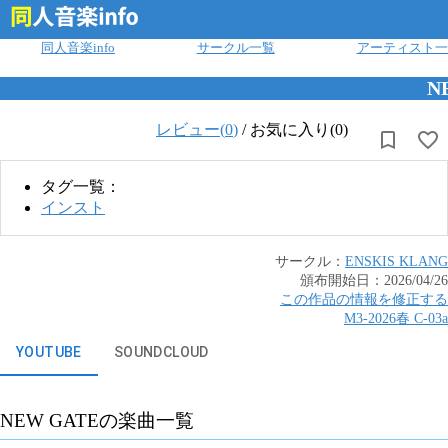
ログイン
同人音楽info
サークル一覧
アーティスト一
N
レビュー(
0
)
/
お気に入り(0)
タグ一覧：
インスト
サークル：
ENSKIS KLANG
頒布開始日：
2026/04/26
この作品の情報を修正する
M3-2026春
C
-
03a
YOUTUBE
SOUNDCLOUD
NEW GATE
の楽曲一覧