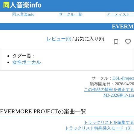
ログイン
同人音楽info
サークル一覧
アーティスト一
EVERM
レビュー(
0
)
/
お気に入り(0)
タグ一覧：
女性ボーカル
サークル：
DSL-Project
頒布開始日：
2026/04/26
この作品の情報を修正する
M3-2026春
P
-
11a
EVERMORE PROJECT
の楽曲一覧
トラックリストを編集する
トラックリスト特殊挿入モード（β）