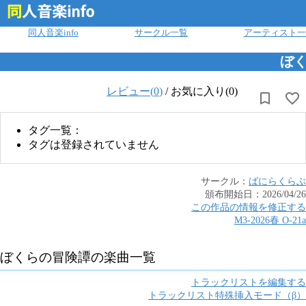
ログイン
同人音楽info
サークル一覧
アーティスト一
ぼ
レビュー(
0
)
/
お気に入り(0)
タグ一覧：
タグは登録されていません
サークル：
ばにらくらぶ
頒布開始日：
2026/04/26
この作品の情報を修正する
M3-2026春
O
-
21a
ぼくらの冒険譚
の楽曲一覧
トラックリストを編集する
トラックリスト特殊挿入モード（β）