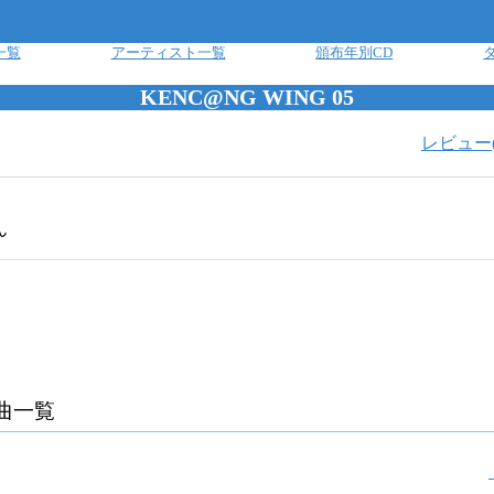
一覧
アーティスト一覧
頒布年別CD
KENC@NG WING 05
レビュー
ん
曲一覧