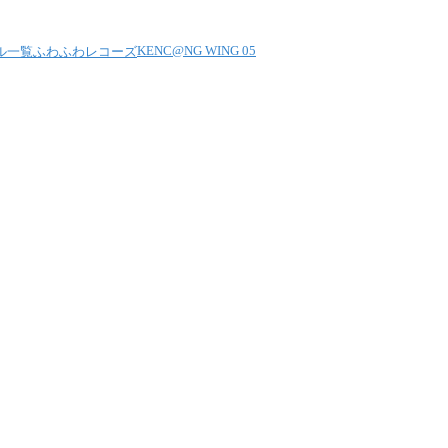
KENC@NG WING 05
ル一覧
ふわふわレコーズ