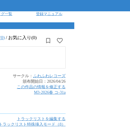
タグ一覧
登録マニュアル
(
0
)
/
お気に入り(0)
サークル：
ふわふわレコーズ
頒布開始日：
2026/04/26
この作品の情報を修正する
M3-2026春
コ
-
31a
トラックリストを編集する
トラックリスト特殊挿入モード（β）