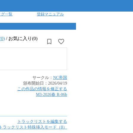
タグ一覧
登録マニュアル
(
0
)
/
お気に入り(0)
サークル：
NC帝国
頒布開始日：
2026/04/19
この作品の情報を修正する
M3-2026春
R
-
06b
トラックリストを編集する
トラックリスト特殊挿入モード（β）