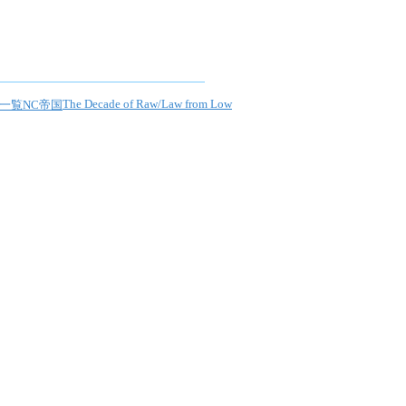
The Decade of Raw/Law from Low
一覧
NC帝国