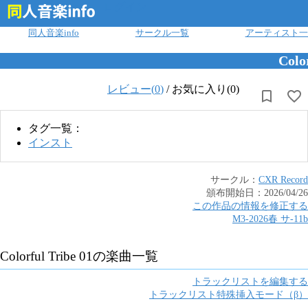
ログイン
同人音楽info
サークル一覧
アーティスト一
Colo
レビュー(
0
)
/
お気に入り(0)
タグ一覧：
インスト
サークル：
CXR Record
頒布開始日：
2026/04/26
この作品の情報を修正する
M3-2026春
サ
-
11b
Colorful Tribe 01
の楽曲一覧
トラックリストを編集する
トラックリスト特殊挿入モード（β）