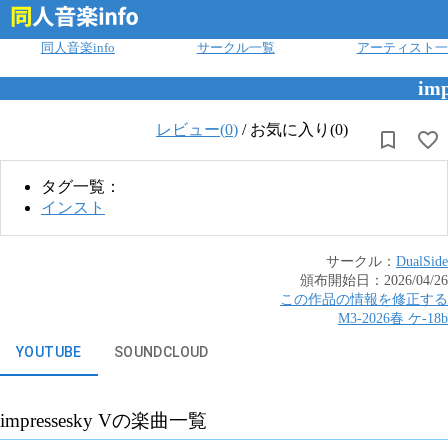
ログイン
同人音楽info
サークル一覧
アーティスト一
imp
レビュー(
0
)
/
お気に入り(0)
タグ一覧：
インスト
サークル：
DualSide
頒布開始日：
2026/04/26
この作品の情報を修正する
M3-2026春
ケ
-
18b
YOUTUBE
SOUNDCLOUD
impressesky V
の楽曲一覧