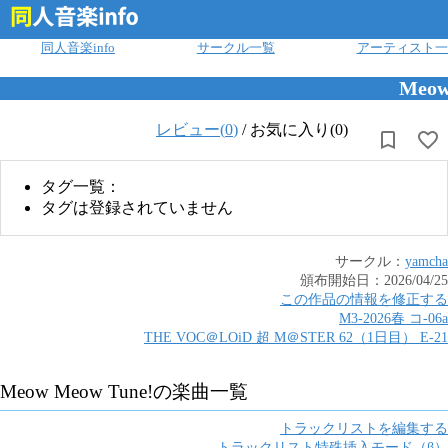
ログイン
同人音楽info
サークル一覧
アーティスト一
Meow
レビュー(
0
)
/
お気に入り(0)
タグ一覧：
タグは登録されていません
サークル：
yamcha
頒布開始日：
2026/04/25
この作品の情報を修正する
M3-2026春
コ
-
06a
THE VOC＠LOiD 超 M＠STER 62（1日目）
E
-
21
Meow Meow Tune!
の楽曲一覧
トラックリストを編集する
トラックリスト特殊挿入モード（β）