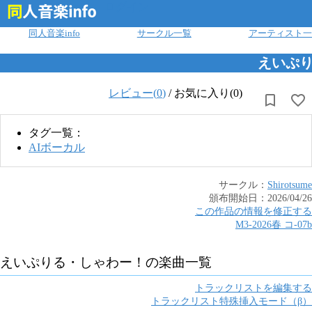
ログイン
同人音楽info
サークル一覧
アーティスト一
えいぷ
レビュー(
0
)
/
お気に入り(0)
タグ一覧：
AIボーカル
サークル：
Shirotsume
頒布開始日：
2026/04/26
この作品の情報を修正する
M3-2026春
コ
-
07b
えいぷりる・しゃわー！
の楽曲一覧
トラックリストを編集する
トラックリスト特殊挿入モード（β）