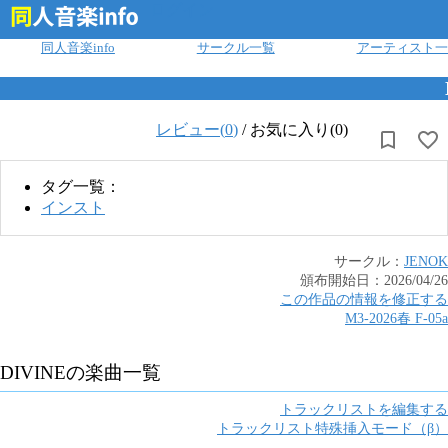
ログイン
同人音楽info
サークル一覧
アーティスト一
レビュー(
0
)
/
お気に入り(0)
タグ一覧：
インスト
サークル：
JENOK
頒布開始日：
2026/04/26
この作品の情報を修正する
M3-2026春
F
-
05a
DIVINE
の楽曲一覧
トラックリストを編集する
トラックリスト特殊挿入モード（β）