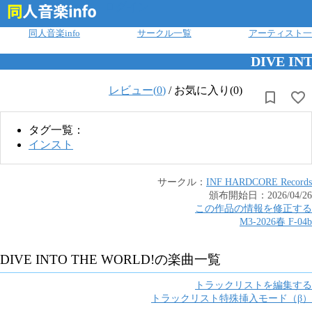
ログイン
同人音楽info
サークル一覧
アーティスト一
DIVE IN
レビュー(
0
)
/
お気に入り(0)
タグ一覧：
インスト
サークル：
INF HARDCORE Records
頒布開始日：
2026/04/26
この作品の情報を修正する
M3-2026春
F
-
04b
DIVE INTO THE WORLD!
の楽曲一覧
トラックリストを編集する
トラックリスト特殊挿入モード（β）