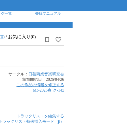
タグ一覧
登録マニュアル
(
0
)
/
お気に入り(0)
サークル：
日芸商業音楽研究会
頒布開始日：
2026/04/26
この作品の情報を修正する
M3-2026春
ク
-
14x
トラックリストを編集する
トラックリスト特殊挿入モード（β）