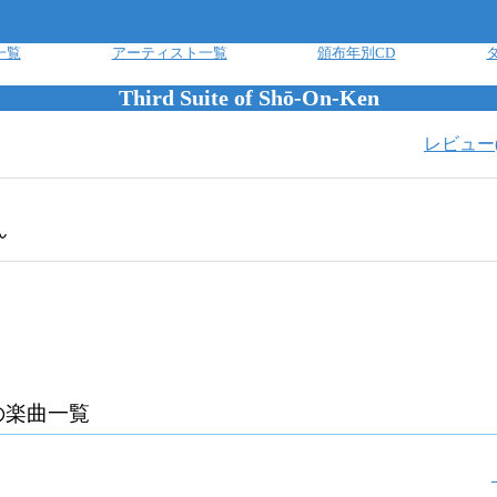
一覧
アーティスト一覧
頒布年別CD
Third Suite of Shō-On-Ken
レビュー
ん
の楽曲一覧