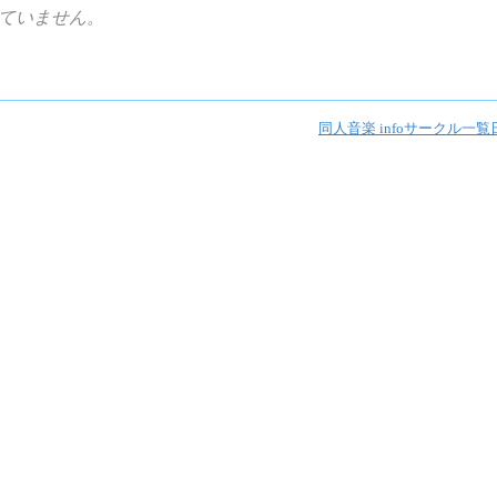
ていません。
同人音楽 info
サークル一覧