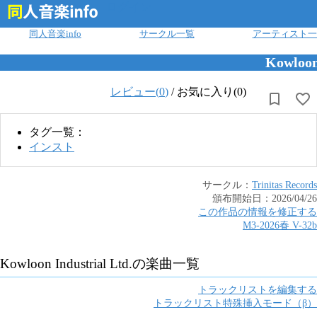
ログイン
同人音楽info
サークル一覧
アーティスト一
Kowloon
レビュー(
0
)
/
お気に入り(0)
タグ一覧：
インスト
サークル：
Trinitas Records
頒布開始日：
2026/04/26
この作品の情報を修正する
M3-2026春
V
-
32b
Kowloon Industrial Ltd.
の楽曲一覧
トラックリストを編集する
トラックリスト特殊挿入モード（β）