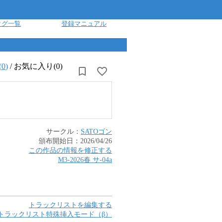
タグ一覧
登録マニュアル
(
0
)
/
お気に入り(0)
サークル：
SATOゴン
頒布開始日：
2026/04/26
この作品の情報を修正する
M3-2026春
サ
-
04a
トラックリストを編集する
トラックリスト特殊挿入モード（β）