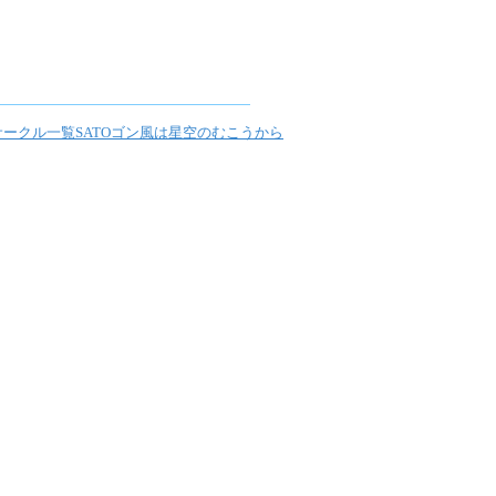
サークル一覧
SATOゴン
風は星空のむこうから