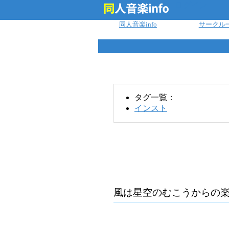
ログイン
同人音楽info
サークル
タグ一覧：
インスト
風は星空のむこうから
の