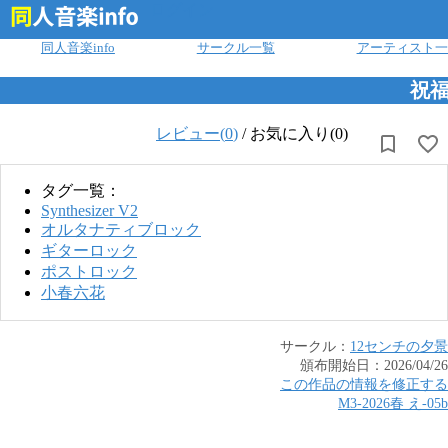
ログイン
同人音楽info
サークル一覧
アーティスト一
祝
レビュー(
0
)
/
お気に入り(0)
タグ一覧：
Synthesizer V2
オルタナティブロック
ギターロック
ポストロック
小春六花
サークル：
12センチの夕景
頒布開始日：
2026/04/26
この作品の情報を修正する
M3-2026春
え
-
05b