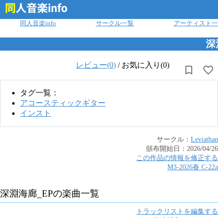
ログイン
同人音楽info
サークル一覧
アーティスト一
深
レビュー(
0
)
/
お気に入り(0)
タグ一覧：
アコースティックギター
インスト
サークル：
Leviathan
頒布開始日：
2026/04/26
この作品の情報を修正する
M3-2026春
C
-
22a
深淵海廊_EP
の楽曲一覧
トラックリストを編集する