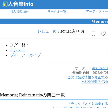
ログイン
同人音楽info
サークル一覧
アーティスト一
Memoria
レビュー(
0
)
/
お気に入り(0)
タグ一覧：
インスト
ブルーアーカイブ
サークル：
Ars Caerula
頒布開始日：
2026/04/26
この作品の情報を修正する
M3-2026春
F
-
03ab
Memoria; Reincarnatio
の楽曲一覧
トラックリストを編集する