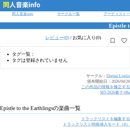
ログイン
同人音楽info
サークル一覧
アーティスト一
Epistle 
レビュー(
0
)
/
お気に入り(0)
タグ一覧：
タグは登録されていません
サークル：
Digital Logics
頒布開始日：
2026/04/26
この作品の情報を修正する
M3-2026春
F
-
08a
Epistle to the Earthlings
の楽曲一覧
トラックリストを編集する
トラックリスト特殊挿入モード（β）