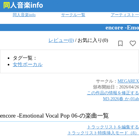
ログイン
同人音楽info
サークル一覧
アーティスト一
encore -Emo
レビュー(
0
)
/
お気に入り(0)
タグ一覧：
女性ボーカル
サークル：
MEGAREX
頒布開始日：
2026/04/26
この作品の情報を修正する
M3-2026春
か
-
01ab
encore -Emotional Vocal Pop 06-
の楽曲一覧
トラックリストを編集する
トラックリスト特殊挿入モード（β）