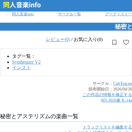
ログイン
同人音楽info
サークル一覧
アーティスト一
秘密
レビュー(
0
)
/
お気に入り(0)
タグ一覧：
Synthesizer V2
インスト
サークル：
CultTeacup
頒布開始日：
2026/04/26
この作品の情報を修正する
M3-2026春
K
-
14a
秘密とアステリズム
の楽曲一覧
トラックリストを編集する