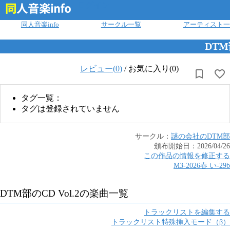
ログイン
同人音楽info
サークル一覧
アーティスト一
DTM
レビュー(
0
)
/
お気に入り(0)
タグ一覧：
タグは登録されていません
サークル：
謎の会社のDTM部
頒布開始日：
2026/04/26
この作品の情報を修正する
M3-2026春
い
-
29b
DTM部のCD Vol.2
の楽曲一覧
トラックリストを編集する
トラックリスト特殊挿入モード（β）