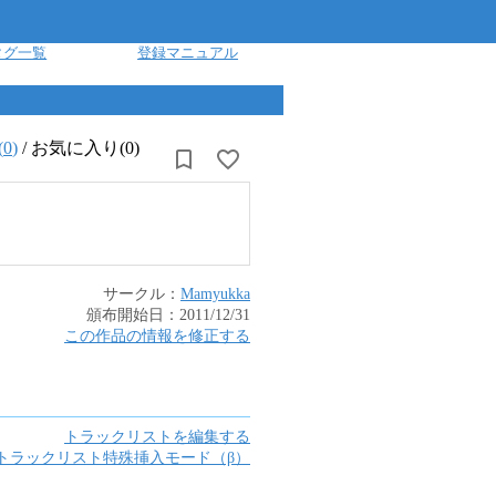
タグ一覧
登録マニュアル
(
0
)
/
お気に入り(0)
サークル：
Mamyukka
頒布開始日：
2011/12/31
この作品の情報を修正する
トラックリストを編集する
トラックリスト特殊挿入モード（β）