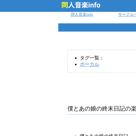
ログイン
同人音楽info
サークル
タグ一覧：
ボーカル
僕とあの娘の終末日記
の