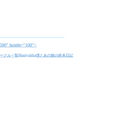
00" height="100">
Mamyukka
ークル一覧
僕とあの娘の終末日記