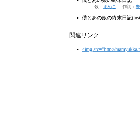
僕とあの娘の終末日記
歌
：
まめこ
作詞
：
未
僕とあの娘の終末日記(inst
関連リンク
<img src="http://mamyuk