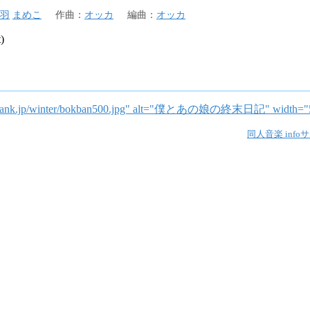
羽
まめこ
作曲
：
オッカ
編曲
：
オッカ
)
ka.tank.jp/winter/bokban500.jpg" alt="僕とあの娘の終末日記" width="5
同人音楽 info
サ