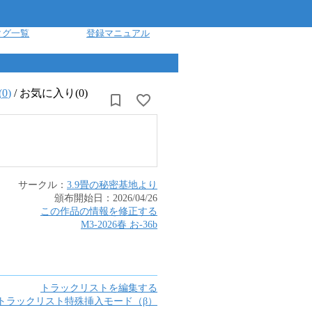
タグ一覧
登録マニュアル
(
0
)
/
お気に入り(0)
サークル：
3.9畳の秘密基地より
頒布開始日：
2026/04/26
この作品の情報を修正する
M3-2026春
お
-
36b
トラックリストを編集する
トラックリスト特殊挿入モード（β）