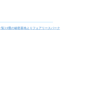
一覧
3.9畳の秘密基地より
フェアリースパーク