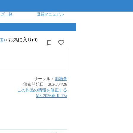
タグ一覧
登録マニュアル
(
0
)
/
お気に入り(0)
サークル：
涓滴會
頒布開始日：
2026/04/26
この作品の情報を修正する
M3-2026春
K
-
17a