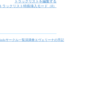
トラックリストを編集する
トラックリスト特殊挿入モード（β）
nfo
サークル一覧
涓滴會
エヴェリーナの手記