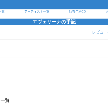
一覧
アーティスト一覧
頒布年別CD
エヴェリーナの手記
レビュー
曲一覧