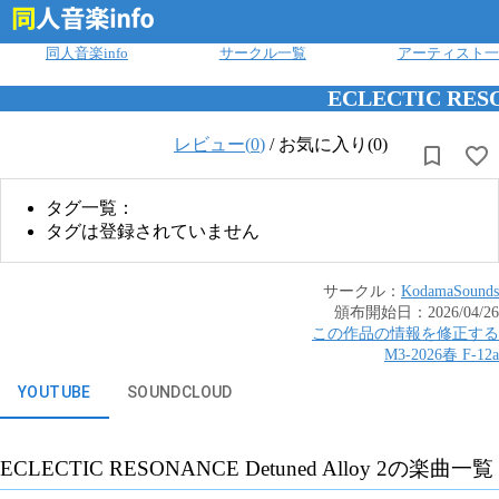
ログイン
同人音楽info
サークル一覧
アーティスト一
ECLECTIC RESON
レビュー(
0
)
/
お気に入り(0)
タグ一覧：
タグは登録されていません
サークル：
KodamaSounds
頒布開始日：
2026/04/26
この作品の情報を修正する
M3-2026春
F
-
12a
YOUTUBE
SOUNDCLOUD
ECLECTIC RESONANCE Detuned Alloy 2
の楽曲一覧