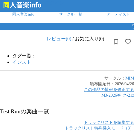
ログイン
同人音楽info
サークル一覧
アーティスト一
レビュー(
0
)
/
お気に入り(0)
タグ一覧：
インスト
サークル：
MIM
頒布開始日：
2026/04/26
この作品の情報を修正する
M3-2026春
ク
-
21z
Test Run
の楽曲一覧
トラックリストを編集する
トラックリスト特殊挿入モード（β）