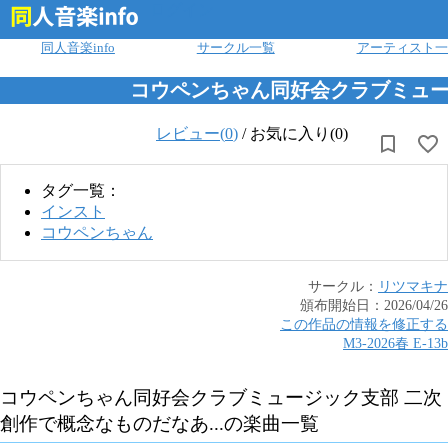
ログイン
同人音楽info
サークル一覧
アーティスト一
コウペンちゃん同好会クラブミュージ
レビュー(
0
)
/
お気に入り(0)
タグ一覧：
インスト
コウペンちゃん
サークル：
リツマキナ
頒布開始日：
2026/04/26
この作品の情報を修正する
M3-2026春
E
-
13b
コウペンちゃん同好会クラブミュージック支部 二次
創作で概念なものだなあ...
の楽曲一覧