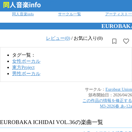
ログイン
同人音楽info
サークル一覧
アーティスト一
EUROBAKA
レビュー(
0
)
/
お気に入り(0)
タグ一覧：
女性ボーカル
東方Project
男性ボーカル
サークル：
Eurobeat Union
頒布開始日：
2026/04/26
この作品の情報を修正する
M3-2026春
あ
-
12a
EUROBAKA ICHIDAI VOL.36
の楽曲一覧