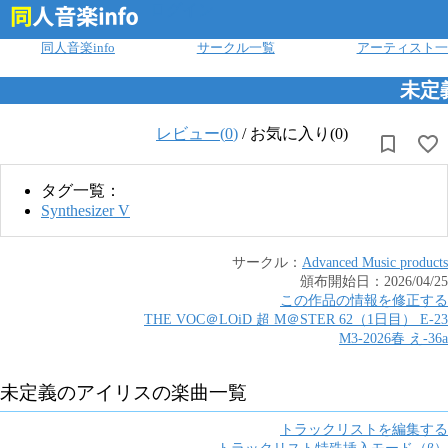
ログイン
同人音楽info
サークル一覧
アーティスト一
未定
レビュー(
0
)
/
お気に入り(0)
タグ一覧：
Synthesizer V
サークル：
Advanced Music products
頒布開始日：
2026/04/25
この作品の情報を修正する
THE VOC＠LOiD 超 M＠STER 62（1日目）
E
-
23
M3-2026春
え
-
36a
未定義のアイリス
の楽曲一覧
トラックリストを編集する
トラックリスト特殊挿入モード（β）