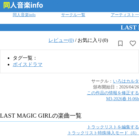
ログイン
同人音楽info
サークル一覧
アーティスト一
LAST
レビュー(
0
)
/
お気に入り(0)
タグ一覧：
ボイスドラマ
サークル：
いろはカルタ
頒布開始日：
2026/04/26
この作品の情報を修正する
M3-2026春
H
-
06b
LAST MAGIC GIRL
の楽曲一覧
トラックリストを編集する
トラックリスト特殊挿入モード（β）