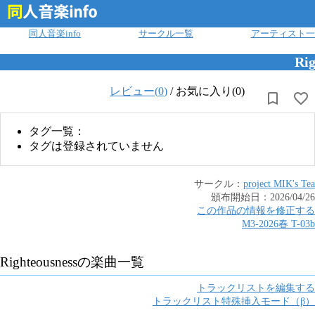
ログイン
同人音楽info
サークル一覧
アーティスト一
Rig
レビュー(
0
)
/
お気に入り(0)
タグ一覧：
タグは登録されていません
サークル：
project MIK's Tea
頒布開始日：
2026/04/26
この作品の情報を修正する
M3-2026春
T
-
03b
Righteousness
の楽曲一覧
トラックリストを編集する
トラックリスト特殊挿入モード（β）