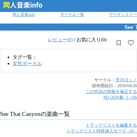
ログイン
同人音楽info
サークル一覧
アーティスト一
See 
レビュー(
0
)
/
お気に入り(0)
タグ一覧：
女性ボーカル
サークル：
芳川ヨシノ
頒布開始日：
2026/04/26
この作品の情報を修正する
M3-2026春
う
-
19b
See That Canyon
の楽曲一覧
トラックリストを編集する
トラックリスト特殊挿入モード（β）