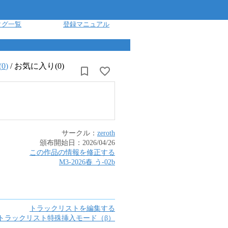
タグ一覧
登録マニュアル
(
0
)
/
お気に入り(0)
サークル：
zeroth
頒布開始日：
2026/04/26
この作品の情報を修正する
M3-2026春
う
-
02b
トラックリストを編集する
トラックリスト特殊挿入モード（β）