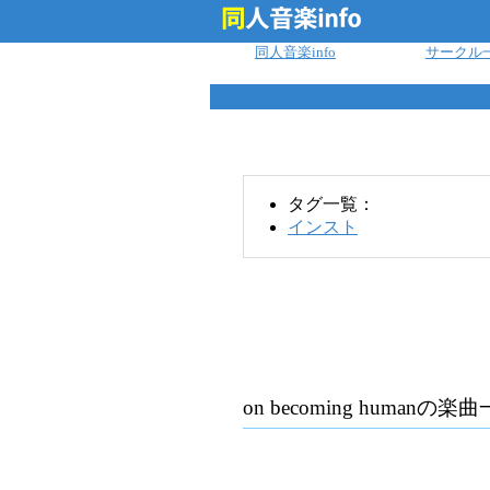
ログイン
同人音楽info
サークル
タグ一覧：
インスト
on becoming human
の楽曲