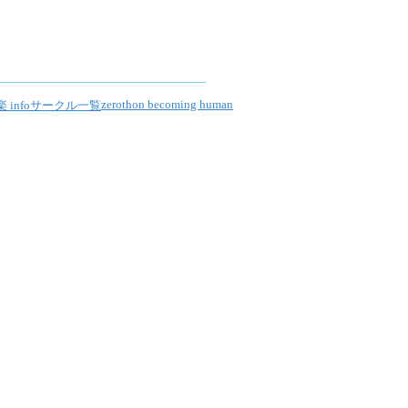
zeroth
on becoming human
info
サークル一覧