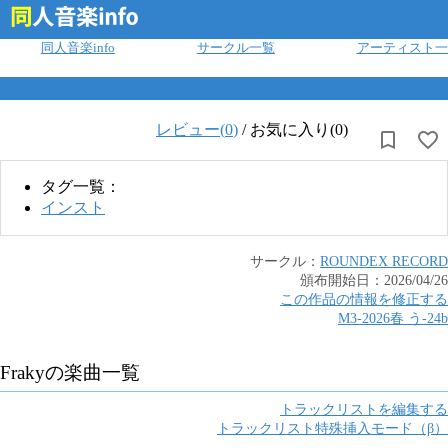
ログイン
同人音楽info
サークル一覧
アーティスト一
レビュー(
0
)
/
お気に入り(0)
タグ一覧：
インスト
サークル：
ROUNDEX RECORD
頒布開始日：
2026/04/26
この作品の情報を修正する
M3-2026春
う
-
24b
Fraky
の楽曲一覧
トラックリストを編集する
トラックリスト特殊挿入モード（β）