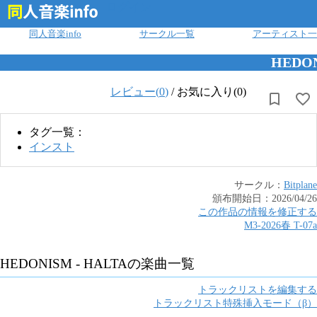
ログイン
同人音楽info
サークル一覧
アーティスト一
HEDON
レビュー(
0
)
/
お気に入り(0)
タグ一覧：
インスト
サークル：
Bitplane
頒布開始日：
2026/04/26
この作品の情報を修正する
M3-2026春
T
-
07a
HEDONISM - HALTA
の楽曲一覧
トラックリストを編集する
トラックリスト特殊挿入モード（β）