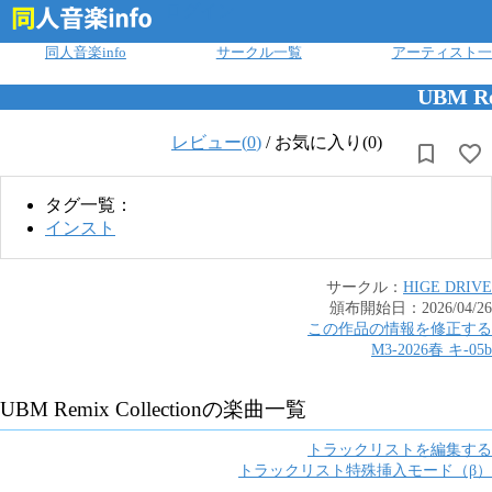
ログイン
同人音楽info
サークル一覧
アーティスト一
UBM Re
レビュー(
0
)
/
お気に入り(0)
タグ一覧：
インスト
サークル：
HIGE DRIVE
頒布開始日：
2026/04/26
この作品の情報を修正する
M3-2026春
キ
-
05b
UBM Remix Collection
の楽曲一覧
トラックリストを編集する
トラックリスト特殊挿入モード（β）