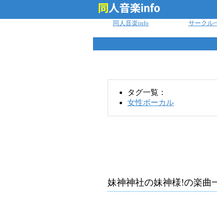
ログイン
同人音楽info
サークル
タグ一覧：
女性ボーカル
妹神神社の妹神様!
の楽曲