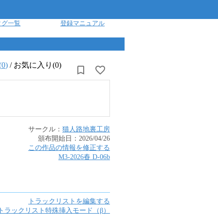
タグ一覧
登録マニュアル
(
0
)
/
お気に入り(0)
サークル：
猫人路地裏工房
頒布開始日：
2026/04/26
この作品の情報を修正する
M3-2026春
D
-
06b
トラックリストを編集する
トラックリスト特殊挿入モード（β）