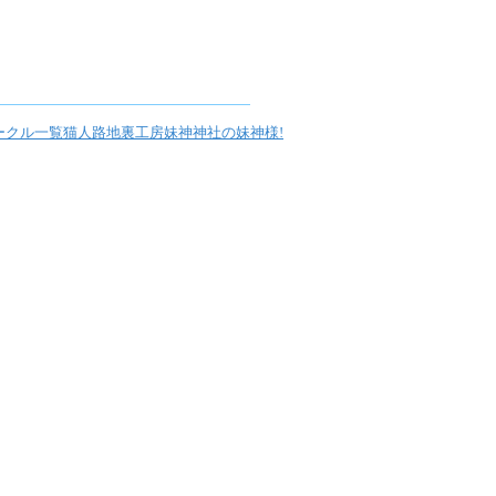
ークル一覧
猫人路地裏工房
妹神神社の妹神様!