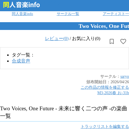
ログイン
同人音楽info
サークル一覧
アーティスト一
Two Voices, One
レビュー(
0
)
/
お気に入り(0)
タグ一覧：
合成音声
サークル：
saryo
頒布開始日：
2026/04/26
この作品の情報を修正する
M3-2026春
お
-
31b
Two Voices, One Future - 未来に響く二つの声 -
の楽曲
一覧
トラックリストを編集する