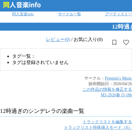
ログイン
同人音楽info
サークル一覧
アーティスト一
12時
レビュー(
0
)
/
お気に入り(0)
タグ一覧：
タグは登録されていません
サークル：
Penguin's Music
頒布開始日：
2026/04/26
この作品の情報を修正する
M3-2026春
O
-
18b
12時過ぎのシンデレラ
の楽曲一覧
トラックリストを編集する
トラックリスト特殊挿入モード（β）