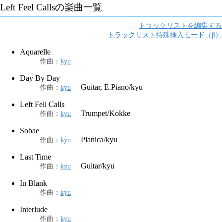
Left Feel Calls
の楽曲一覧
トラックリストを編集する
トラックリスト特殊挿入モード（β）
Aquarelle
作曲
：
kyu
Day By Day
Guitar, E.Piano/kyu
作曲
：
kyu
Left Fell Calls
Trumpet/Kokke
作曲
：
kyu
Sobae
Pianica/kyu
作曲
：
kyu
Last Time
Guitar/kyu
作曲
：
kyu
In Blank
作曲
：
kyu
Interlude
作曲
：
kyu