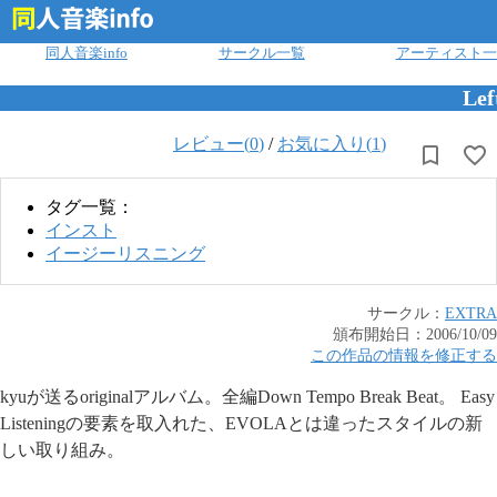
ログイン
同人音楽info
サークル一覧
アーティスト一
Lef
レビュー(
0
)
/
お気に入り(
1
)
タグ一覧：
インスト
イージーリスニング
サークル：
EXTRA
頒布開始日：
2006/10/09
この作品の情報を修正する
kyuが送るoriginalアルバム。全編Down Tempo Break Beat。 Easy
Listeningの要素を取入れた、EVOLAとは違ったスタイルの新
しい取り組み。